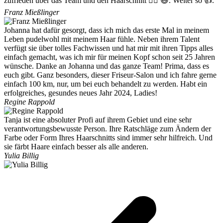
zufrieden über das Team und den Haarschnitt 💇‍♀️ 😅. Weiter so 👍.
Franz Mießlinger
Johanna hat dafür gesorgt, dass ich mich das erste Mal in meinem
Leben pudelwohl mit meinem Haar fühle. Neben ihrem Talent
verfügt sie über tolles Fachwissen und hat mir mit ihren Tipps alles
einfach gemacht, was ich mir für meinen Kopf schon seit 25 Jahren
wünsche. Danke an Johanna und das ganze Team! Prima, dass es
euch gibt. Ganz besonders, dieser Friseur-Salon und ich fahre gerne
einfach 100 km, nur, um bei euch behandelt zu werden. Habt ein
erfolgreiches, gesundes neues Jahr 2024, Ladies!
Regine Rappold
Tanja ist eine absoluter Profi auf ihrem Gebiet und eine sehr
verantwortungsbewusste Person. Ihre Ratschläge zum Ändern der
Farbe oder Form Ihres Haarschnitts sind immer sehr hilfreich. Und
sie färbt Haare einfach besser als alle anderen.
Yulia Billig